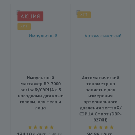
ХИТ
АКЦИЯ
ХИТ
Импульсный
Автоматический
массажер BP-7000
тонометр на
sertsa®/СЭРЦА с 5
запястье для
насадками для кожи
измерения
головы, для тела и
артериального
лица
давления sertsa®/
СЭРЦА Смарт (DBP-
8276H)
134.10
/шт
94.96
/шт
149
BYN