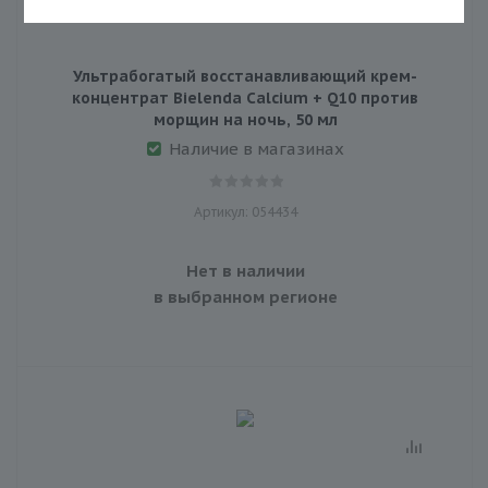
Ультрабогатый восстанавливающий крем-
концентрат Bielenda Calcium + Q10 против
морщин на ночь, 50 мл
Наличие в магазинах
Артикул: 054434
Нет в наличии
в выбранном регионе