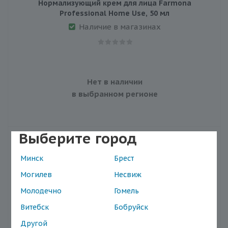
Нормализующий крем для лица Farmona
Professional Home Use, 50 мл
Наличие в магазинах
Нет в наличии
в выбранном регионе
Выберите город
Минск
Брест
Могилев
Несвиж
Молодечно
Гомель
Витебск
Бобруйск
Другой