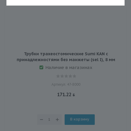
Трубки трахеостомические Sumi KAN с
принадлежностями без манжеты (sel I), 8 мм
Наличие в магазинах
Артикул: 47-8000
171.22
В корзину