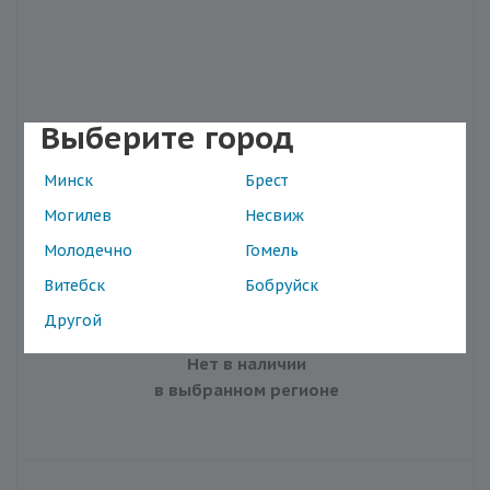
Выберите город
Минск
Брест
Спрей солнцезащитный для лица и тела "Moon"
SPF 60, 200 мл
Могилев
Несвиж
Наличие в магазинах
Молодечно
Гомель
Витебск
Бобруйск
Артикул: MM-6066
Другой
Нет в наличии
в выбранном регионе