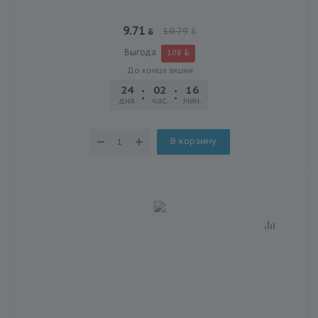
9.71
10.79
Выгода
1.08
До конца акции
24
02
16
01
дня
час.
мин.
сек.
В корзину