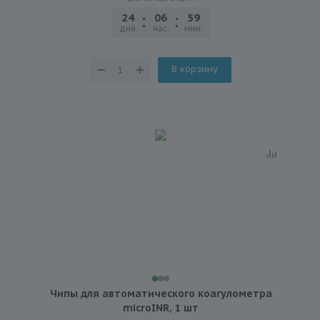
24
06
59
27
дня
час.
мин.
сек.
В корзину
Чипы для автоматического коагулометра
microINR, 1 шт