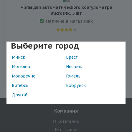
Чипы для автоматического коагулометра
microINR, 5 шт
Наличие в магазинах
Выберите город
99.2
Минск
Брест
Могилев
Несвиж
В корзину
Молодечно
Гомель
Витебск
Бобруйск
Другой
Компания
О компании
Магазины