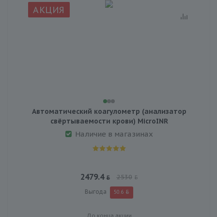
АКЦИЯ
Автоматический коагулометр (анализатор
свёртываемости крови) MicroINR
Наличие в магазинах
2479.4
2530
Выгода
50.6
До конца акции