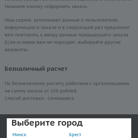
Нажмите кнопку «Оформить заказ».
Наш сервис запоминает данные о пользователе,
информацию о заказе и в следующий раз предложит
вам повторить к вводу данные предыдущего заказа.
Если условия вам не подходят, выбирайте другие
варианты.
Безналичный расчет
По безналичному расчету работаем с организациями
на сумму заказа от 150 рублей.
Способ доставки - самовывоз.
Выберите город
Компания
Минск
Брест