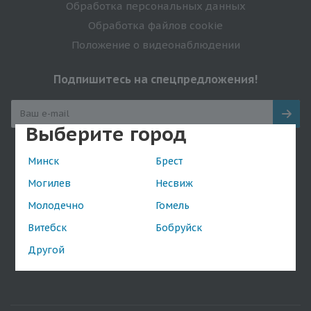
Обработка персональных данных
Обработка файлов cookie
Положение о видеонаблюдении
Подпишитесь на спецпредложения!
Выберите город
Оставайтесь на связи
Минск
Брест
Могилев
Несвиж
Молодечно
Гомель
Витебск
Бобруйск
Наши контакты
Другой
+375(44) 738-32-68
shop@da.by