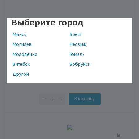
Выберите город
Крем для ухода за кожей Boro Plus (Бороплюс)
Минск
Брест
Himani Healthy Skin Аромат трав (Herbal Bouqet),
50 мл
Могилев
Несвиж
Наличие в магазинах
Молодечно
Гомель
Витебск
Бобруйск
Другой
8.99
В корзину