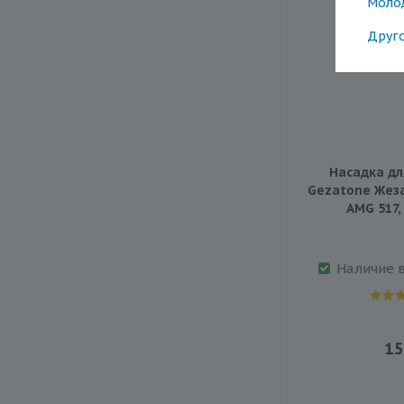
Моло
Друг
Насадка дл
Gezatone Жез
Наличие 
15