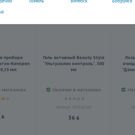
дечно
Гомель
Витебск
Бобруйск
ой
я прибора
Гель активный Beauty Style
Лось
атон Nanopen
"Ультраклин контроль", 300
очищ
AMG 517, 0,25 мм
мл
"Дези
в магазинах
Наличие в магазинах
На
Артикул: 4501422AR
Ар
36