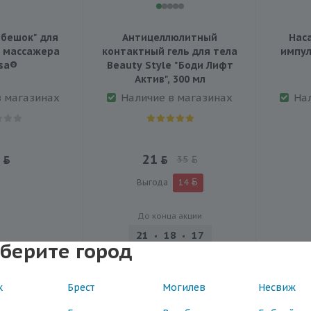
ебешок" для
Антицеллюлитный
Наса
 массажера
контактный гель для тела
импул
sa®
Beauty Style "Боди Лифт
Актив", 300 мл
в магазинах
Наличие в магазинах
На
21
35
Выгода
14
До конца акции
21
18
17
58
берите город
день
час.
мин.
сек.
к
Брест
Могилев
Несвиж