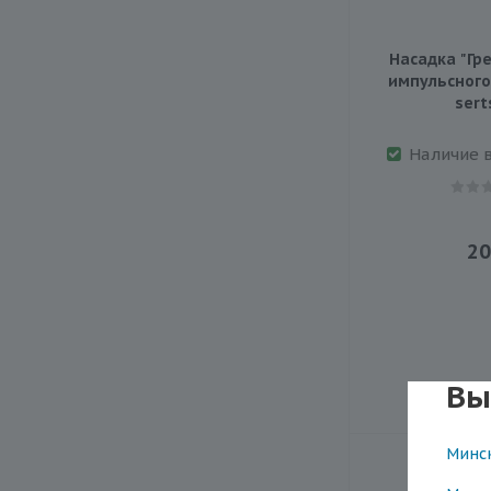
Насадка "Гр
импульсного
sert
Наличие 
20
Вы
Минс