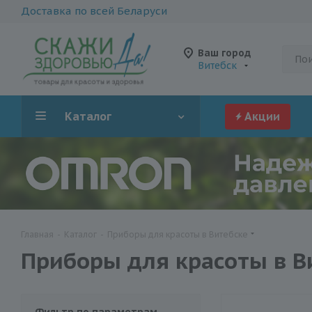
Доставка по всей Беларуси
Ваш город
Витебск
Каталог
Акции
Главная
-
Каталог
-
Приборы для красоты в Витебске
Приборы для красоты в В
Фильтр по параметрам