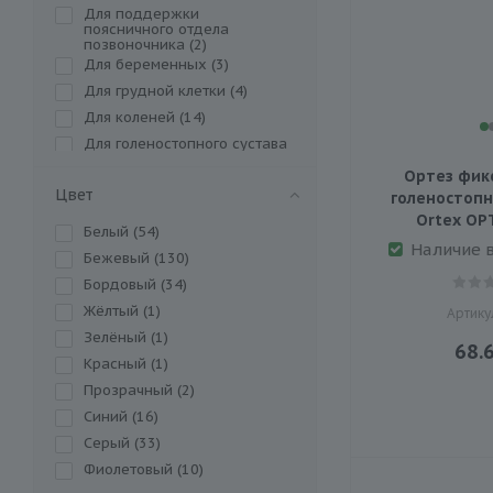
ноги (
8
)
Для поддержки
Корректор осанки (
13
)
поясничного отдела
позвоночника (
2
)
Ортез для коленного
сустава (
Для беременных (
18
)
3
)
Ортез голеностопного
Для грудной клетки (
4
)
сустава (
18
)
Для коленей (
14
)
Ортез локтевого сустава
(
11
)
Для голеностопного сустава
Ортез плечевого сустава
(
6
)
(
18
)
Ортез фи
Для поддержки руки (
2
)
Ортез для фиксации
Цвет
голеностопн
пальцев руки (
Для локтевого сустава (
5
)
3
)
Ortex ОР
Ортез для голени и бедра
Для шеи (
Белый (
54
1
)
)
(
1
)
Наличие 
Послеоперационный
Бежевый (
130
)
Ортез для запястья (
24
)
(абдоминальный) (
16
)
Бордовый (
34
)
Ортез тазобедренного
Послеоперационный для
сустава (
2
)
стомы (
2
)
Жёлтый (
1
)
Артику
Пояс согревающий для
позвоночника (
Зелёный (
1
)
2
)
68.
Шина для тазобедренных
Красный (
1
)
суставов (
1
)
Прозрачный (
2
)
Шина для фиксации
пальцев руки (
1
)
Синий (
16
)
Шина для фиксации
суставов (
Серый (
33
8
)
)
Налокотник
Фиолетовый (
10
)
ортопедический (
2
)