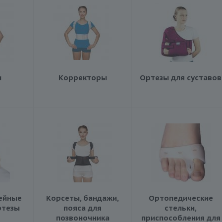
и
Корректоры
Ортезы для суставов
ейные
Корсеты, бандажи,
Ортопедические
ртезы
пояса для
стельки,
позвоночника
приспособления для