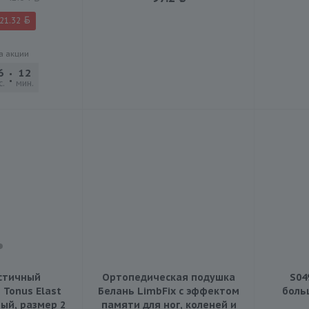
21.32
а акции
6
12
52
с.
мин.
сек.
стичный
Ортопедическая подушка
S04
Tonus Elast
Белань LimbFix с эффектом
боль
ый, размер 2
памяти для ног, коленей и