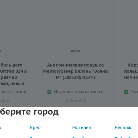
 большого
Анатомическая подушка
Кор
Ortrex 024 A
MemorySleep Белань "Волна
пальца
 размер
М" (50х32х8/11см)
ночно
ный, левый
в магазинах
Наличие в магазинах
На
берите город
Артикул: ПБ 003 01
84
72.9
к
Брест
Могилев
Несвиж