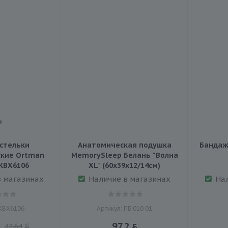
стельки
Анатомическая подушка
Бандаж
кие Ortman
MemorySleep Белань "Волна
KBX6106
XL" (60х39х12/14см)
в магазинах
Наличие в магазинах
На
 KBX6106
Артикул: ПБ 010 01
97.2
42.64