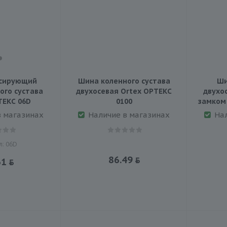
ксирующий
Шина коленного сустава
Ши
ого сустава
двухосевая Ortex ОРТЕКС
двухо
ТЕКС 06D
0100
замком
в магазинах
Наличие в магазинах
На
л: 06D
86.49
61