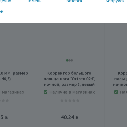
дечно
Гомель
Витебск
Бобруйск
ой
0 мм, размер
Корректор большого
Кор
-46,5)
пальца ноги "Ortrex 024",
пальца
ночной, размер I, левый
ночной
в магазинах
Наличие в магазинах
На
23
40.24