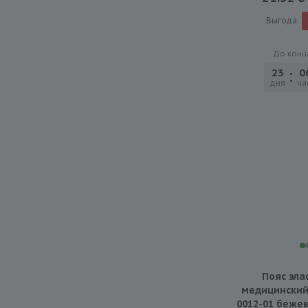
Выгода
До конц
23
0
дня
ча
Пояс эла
медицинский 
0012-01 бежев