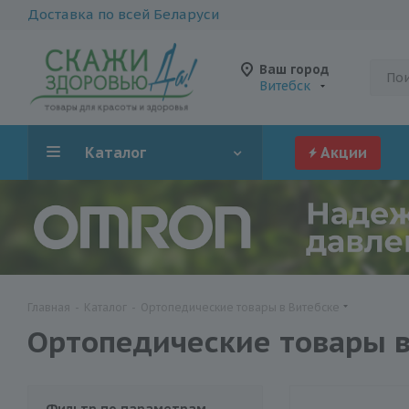
Доставка по всей Беларуси
Ваш город
Витебск
Каталог
Акции
Главная
-
Каталог
-
Ортопедические товары в Витебске
Ортопедические товары в
Фильтр по параметрам