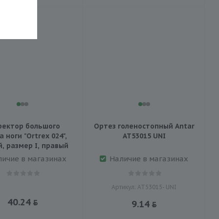
ректор большого
Ортез голеностопный Antar
 ноги "Ortrex 024",
АТ53015 UNI
, размер I, правый
личие в магазинах
Наличие в магазинах
Артикул: АТ53015- UNI
40.24
9.14