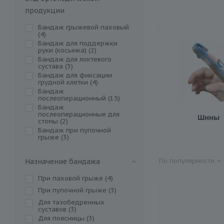
Орто.Ник (
59
)
продукции
Польза (
43
)
Бандаж грыжевой паховый
Рехард Технолоджис (
1
)
(
4
)
Бандаж для поддержки
Тривес (
6
)
руки (косынка) (
2
)
Бандаж для локтевого
сустава (
3
)
Бандаж для фиксации
грудной клетки (
4
)
Бандаж
послеоперационный (
15
)
Бандаж
послеоперационные для
Шины
стомы (
2
)
Бандаж при пупочной
грыже (
3
)
Бандаж для беременных (
3
)
Бандаж коленный (
13
)
По популярности
Назначение бандажа
Бандаж для голеностопного
сустава (
6
)
При паховой грыже (
4
)
Бандаж для тазобедренных
При пупочной грыже (
3
)
суставов (
4
)
Бандаж шейный
Для тазобедренных
ортопедический (
суставов (
3
)
1
)
Корректор большого пальца
Для поясницы (
3
)