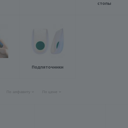
стопы
Подпяточники
По алфавиту
По цене