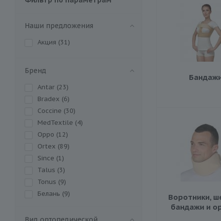
Наши предложения
Акция (
31
)
Бренд
Бандаж
Antar (
23
)
Bradex (
6
)
Coccine (
30
)
MedTextile (
4
)
Oppo (
12
)
Ortex (
89
)
Since (
1
)
Talus (
3
)
Tonus (
9
)
Белань (
9
)
Воротники, ш
БелСтэп (
3
)
бандажи и о
Крейт (
36
)
Вид ортопедической