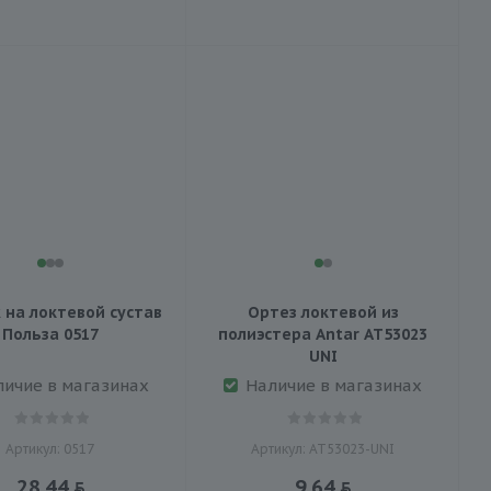
 на локтевой сустав
Ортез локтевой из
Польза 0517
полиэстера Antar АТ53023
UNI
личие в магазинах
Наличие в магазинах
Артикул: 0517
Артикул: АТ53023-UNI
28.44
9.64