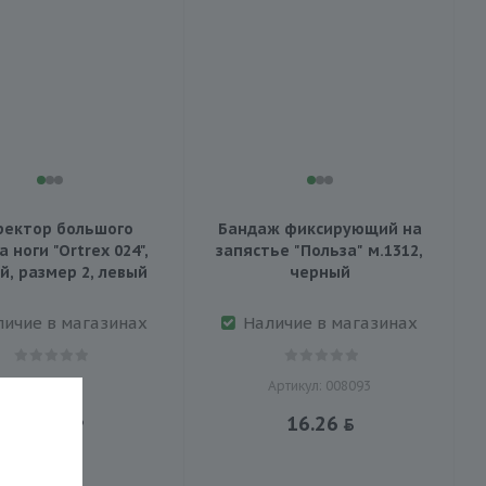
ректор большого
Бандаж фиксирующий на
 ноги "Ortrex 024",
запястье "Польза" м.1312,
й, размер 2, левый
черный
личие в магазинах
Наличие в магазинах
Артикул: 008093
40.23
16.26